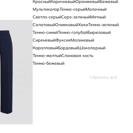
Красный
Коричневый
Оранжевый
Бежевый
Мультиколор
Темно-серый
Молочный
Светло-серый
Серо-зеленый
Мятный
Салатовый
Оливковый
Хаки
Темно-зеленый
Темно-синий
Темно-голубой
Бирюзовый
Сиреневый
Фуксия
Малиновый
Коралловый
Бордовый
Шоколадный
Темно-желтый
Слоновая кость
Темно-бежевый
Cбросить всё