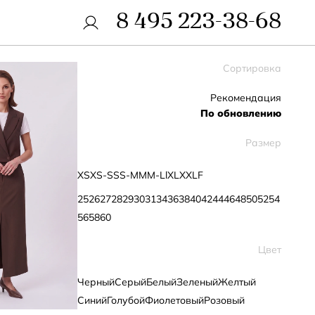
8 495 223-38-68
Сортировка
Рекомендация
По обновлению
Размер
XS
XS-S
S
S-M
M
M-L
l
XL
XXL
F
25
26
27
28
29
30
31
34
36
38
40
42
44
46
48
50
52
54
56
58
60
Цвет
Черный
Серый
Белый
Зеленый
Желтый
Синий
Голубой
Фиолетовый
Розовый