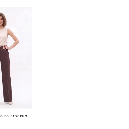
Брюки-палаццо со стрелками в полоску