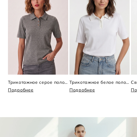
Трикотажное серое поло коротким рукавом
Трикотажное белое поло с коротким рукавом
Св
Подробнее
Подробнее
По