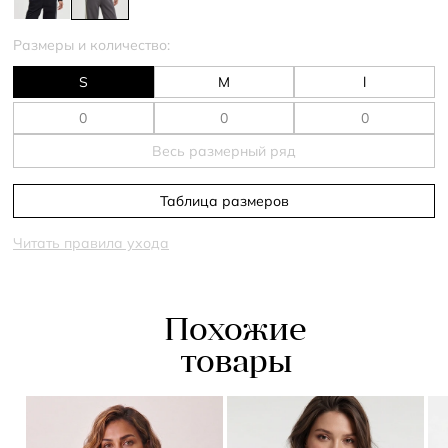
Размеры и количество:
S
M
l
Весь размерный ряд
Таблица размеров
Читать правила ухода
Похожие
товары