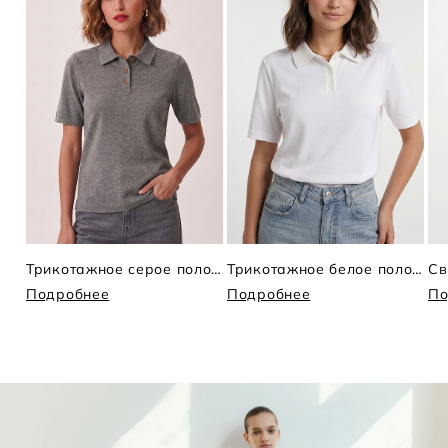
Трикотажное серое поло коротким рукавом
Трикотажное белое поло с коротким рукавом
Св
Подробнее
Подробнее
По