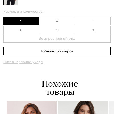
Размеры и количество:
S
M
l
Весь размерный ряд
Таблица размеров
Читать правила ухода
Похожие
товары