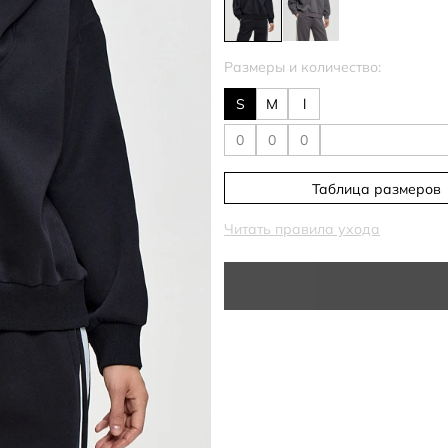
Размеры и количество:
S
M
l
Таблица размеров
Читать правила ухода