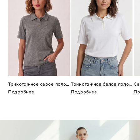
Трикотажное серое поло коротким рукавом
Трикотажное белое поло с коротким рукавом
Св
Подробнее
Подробнее
По