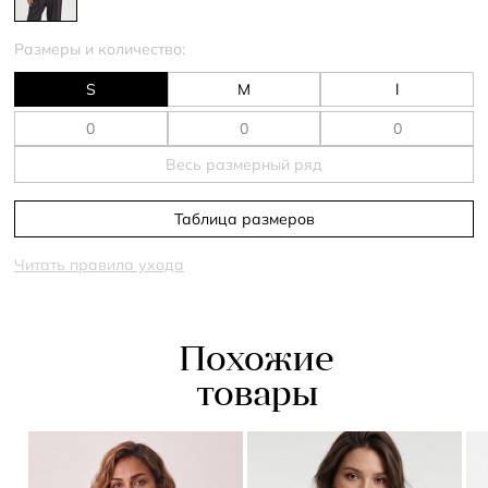
Размеры и количество:
S
M
l
Весь размерный ряд
Таблица размеров
Читать правила ухода
Похожие
товары