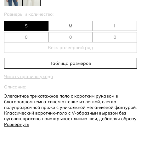
Размеры и количество:
S
M
l
Весь размерный ряд
Таблица размеров
Читать правила ухода
Описание:
Элегантное трикотажное поло с коротким рукавом в
благородном темно-синем оттенке из легкой, слегка
полупрозрачной пряжи с уникальной меланжевой фактурой.
Классический воротник-поло с V-образным вырезом без
пуговиц красиво приоткрывает линию шеи, добавляя образу
легкой небрежности и французского шика.
Развернуть
Сбалансированный состав ткани разработан специально