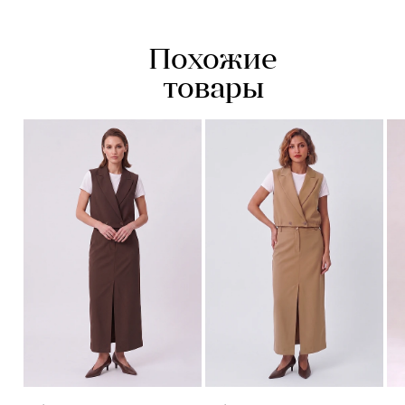
Главная изюминка модели — вплетённые в полотно пайетки.
Они распределены по всей поверхности, создавая
Похожие
изысканный, ненавязчивый блеск, который особенно
красиво смотрится при движении. Юбка связана из
товары
трикотажного полотна комбинированного состава:
натуральная вискоза отвечает за мягкость, синтетические
волокна (полиэстер и нейлон) — за сохранение формы,
эластичность и долговечность.