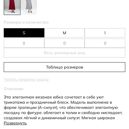
Размеры и количество:
S
M
l
Весь размерный ряд
Таблица размеров
Читать правила ухода
Описание:
Эта элегантная вязаная юбка сочетает в себе уют
трикотажа и праздничный блеск. Модель выполнена в
форме трапеции (А-силуэт), что обеспечивает элегантную
посадку по фигуре: облегает в талии и свободно ниспадает,
создавая лёгкий и динамичный силуэт. Мягкая широкая
резинка на поясе не пережимает и обеспечивает
Развернуть
дополнительный комфорт.