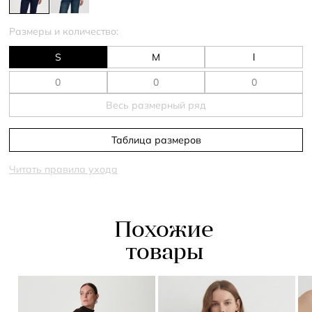
Размеры и количество:
S
M
l
Весь размерный ряд
Таблица размеров
Читать правила ухода
Похожие
товары