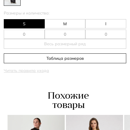
Размеры и количество:
S
M
l
Весь размерный ряд
Таблица размеров
Читать правила ухода
Похожие
товары