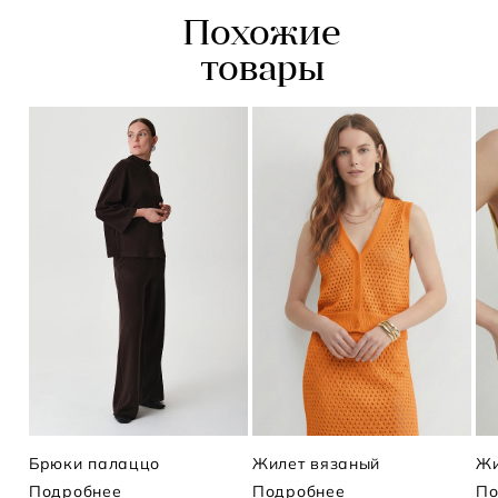
Похожие
товары
Брюки палаццо
Жилет вязаный
Жи
Подробнее
Подробнее
По