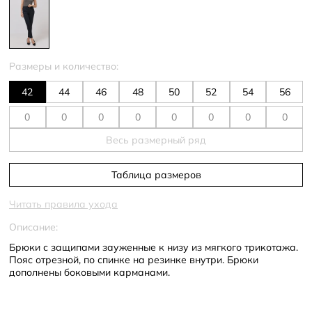
Размеры и количество:
42
44
46
48
50
52
54
56
Весь размерный ряд
Таблица размеров
Читать правила ухода
Описание:
Брюки с защипами зауженные к низу из мягкого трикотажа.
Пояс отрезной, по спинке на резинке внутри. Брюки
дополнены боковыми карманами.