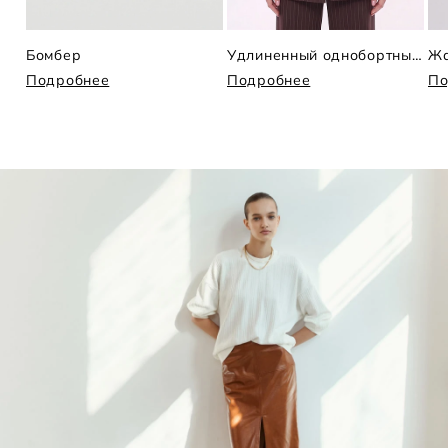
Бомбер
Удлиненный однобортный жакет в полоску
Жа
Подробнее
Подробнее
По