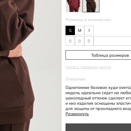
Размеры и количество:
S
M
l
Таблица размеров
Читать правила ухода
Описание:
Однотонное базовое худи oversi
модель идеально сядет на любо
шоколадный оттенок сделает ег
и низ изделия оснащены эласти
для защиты от прохладного воз
сплошной карман, а сзади - о
Развернуть
- свободный крой
- стандартная длина