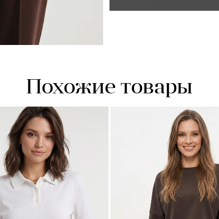
- капюшон
- сплошной карман
- эластичные вставки
Похожие товары