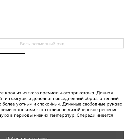
Весь размерный ряд
ze кроя из мягкого премиального трикотажа. Данная
й тип фигуры и дополнит повседневный образ, а теплый
о более уютным и спокойным. Длинные свободные рукава
чными вставками - это отличное дизайнерское решение
духа в периоды низких температур. Спереди имеется
бъемный капюшон
Добавить в корзину