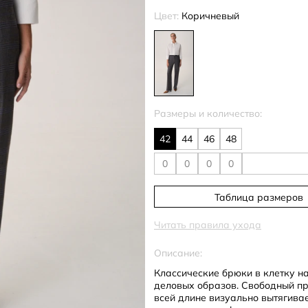
Цвет:
Коричневый
Размеры и количество:
42
44
46
48
Таблица размеров
Читать правила ухода
Описание:
Классические брюки в клетку н
деловых образов. Свободный пр
всей длине визуально вытягивае