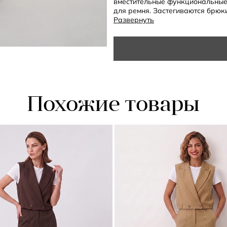
вместительные функциональные
для ремня. Застегиваются брюк
Развернуть
- высокая посадка
- полная длина
- стрелки
- карманы
- шлевки на поясе
- прямой крой
- застежка на пуговицу и молн
- клетка
Похожие товары