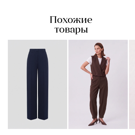
стройнят силуэт.
- высокая посадка
Похожие
- полная длина
- заутюженные стрелки
товары
- вытачки
- застежка на пуговицу и молнию