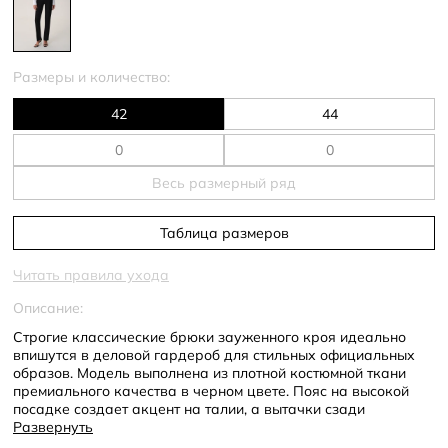
Размеры и количество:
42
44
Весь размерный ряд
Таблица размеров
Читать правила ухода
Описание:
Строгие классические брюки зауженного кроя идеально
впишутся в деловой гардероб для стильных официальных
образов. Модель выполнена из плотной костюмной ткани
премиального качества в черном цвете. Пояс на высокой
посадке создает акцент на талии, а вытачки сзади
визуально округляют бедра. По всей длине проходят
Развернуть
вертикальные заутюженные стрелки, которые вытягивают и