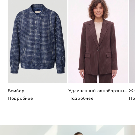
Бомбер
Удлиненный однобортный жакет в полоску
Жа
Подробнее
Подробнее
По