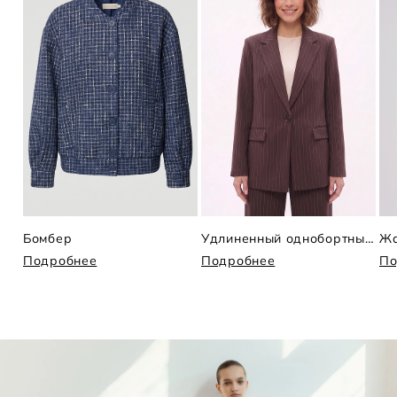
Бомбер
Удлиненный однобортный жакет в полоску
Жа
Подробнее
Подробнее
По