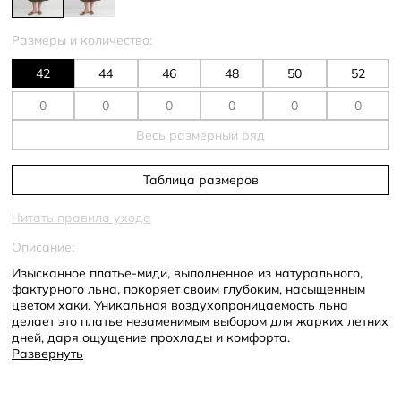
Размеры и количество:
42
44
46
48
50
52
Весь размерный ряд
Таблица размеров
Читать правила ухода
Описание:
Изысканное платье-миди, выполненное из натурального,
фактурного льна, покоряет своим глубоким, насыщенным
цветом хаки. Уникальная воздухопроницаемость льна
делает это платье незаменимым выбором для жарких летних
дней, даря ощущение прохлады и комфорта.
Развернуть
Модель без рукавов, с элегантным V-образным вырезом
дополнена двумя функциональными накладными