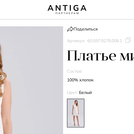
Поделиться
Артикул:
60.597.9278.006.1
Платье м
Состав:
100% хлопок
Цвет:
Белый