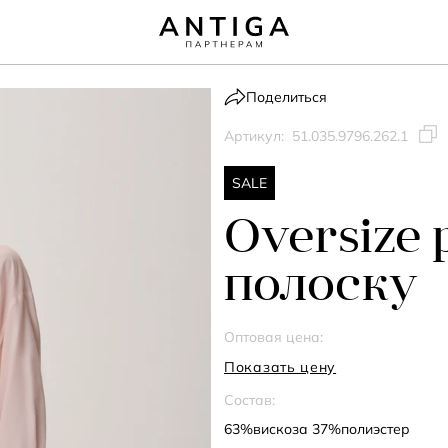
Поделиться
Артикул:
51.035.9796.262.1
SALE
Oversize 
полоску
Оптовая цена:
Показать цену
Состав:
63%вискоза 37%полиэстер