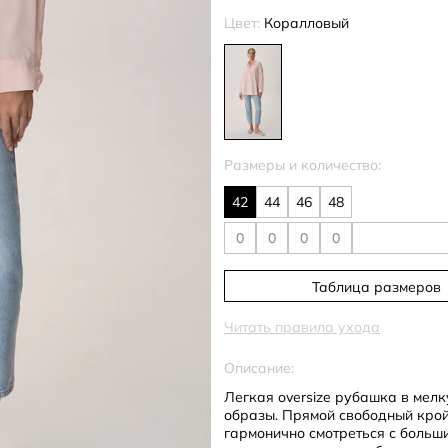
Цвет:
Коралловый
Размеры и количество:
42
44
46
48
Таблица размеров
Читать правила ухода
Описание:
Легкая oversize рубашка в мел
образы. Прямой свободный крой
гармонично смотреться с больш