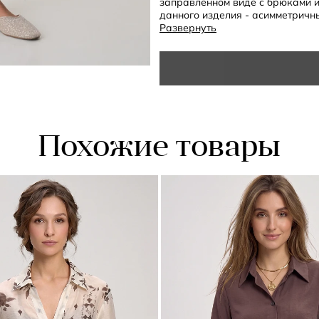
заправленном виде с брюками и
данного изделия - асимметричн
Развернуть
- свободный крой
- длинные рукава
- отложной воротник
- широкие манжеты
- асимметричный низ
- разрезы по бокам
- полоска
Похожие товары