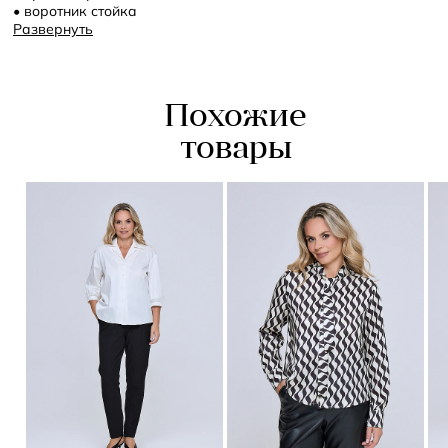
• воротник стойка
• рукав реглан: объемный, длина ниже локтя
Развернуть
• застежка на две пуговицы
Похожие
товары