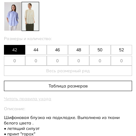
Размеры и количество:
42
44
46
48
50
52
Весь размерный ряд
Таблица размеров
Читать правила ухода
Описание:
Шифоновая блузка на подкладке. Выполнена из ткани
белого цвета .
• летящий силуэт
• принт "горох"