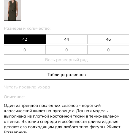
Размеры и количество:
42
44
46
Весь размерный ряд
Таблица размеров
Читать правила ухода
Описание:
Один из трендов последних сезонов - короткий
классический жилет на пуговицах. Данная модель
выполнена из плотной костюмной ткани в темно-зеленом
оттенке. Вытачки спереди и особенности длины изделия
делают его подходящим для любого типа фигуры. Жилет
застегивается на ряд круглых пуговиц. Образующийся V-
Развернуть