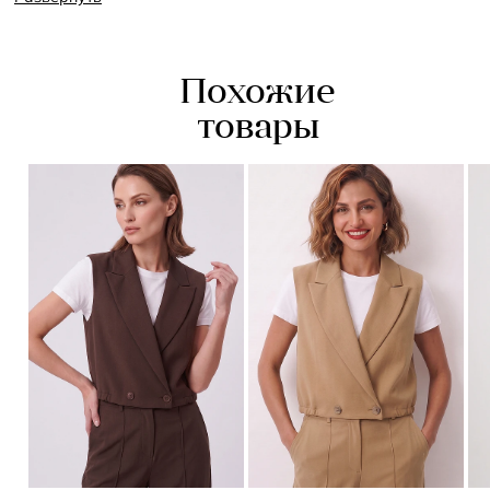
образный вырез горловины открывает линию ключиц и
визуально удлиняет шею. Спереди имеются декоративные
карманы в виде прямоугольной рамки.
Похожие
- полуприлегающий крой
- ряд пуговиц
товары
- декоративные карманы
- вытачки