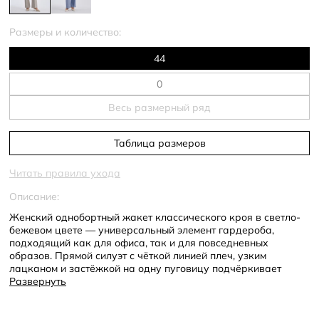
Размеры и количество:
44
Весь размерный ряд
Таблица размеров
Читать правила ухода
Описание:
Женский однобортный жакет классического кроя в светло-
бежевом цвете — универсальный элемент гардероба,
подходящий как для офиса, так и для повседневных
образов. Прямой силуэт с чёткой линией плеч, узким
лацканом и застёжкой на одну пуговицу подчёркивает
стройность и элегантность. Втачные рукава и прорезные
Развернуть
клапаны на карманах придают образу сдержанный, но
выразительный вид. Лёгкий меланжевый узор добавляет