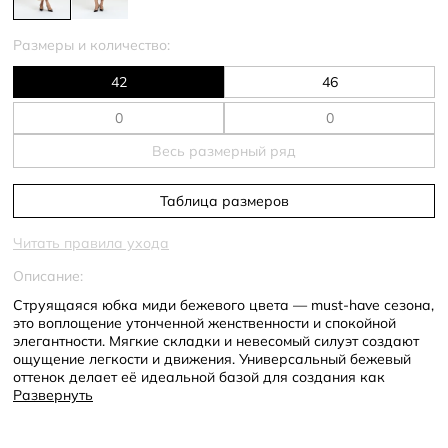
Размеры и количество:
42
46
Весь размерный ряд
Таблица размеров
Читать правила ухода
Описание:
Струящаяся юбка миди бежевого цвета — must-have сезона,
это воплощение утонченной женственности и спокойной
элегантности. Мягкие складки и невесомый силуэт создают
ощущение легкости и движения. Универсальный бежевый
оттенок делает её идеальной базой для создания как
капсульного гардероба, так и ярких образных сочетаний.
Развернуть
Сшита из высококачественной полиэстеровой ткани с