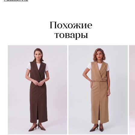
- спереди 2 вытачки, имитация запаха и одна декоративная
листочка
- сзади 4 талиевых вытачки
- застежка на потайную молнию в боковом шве
Похожие
товары