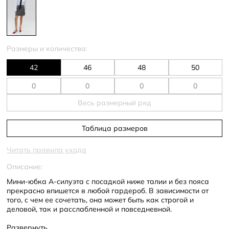
Размеры и количество:
42
46
48
50
Весь размерный ряд
Таблица размеров
Читать правила ухода
Описание:
Мини-юбка А-силуэта с посадкой ниже талии и без пояса
прекрасно впишется в любой гардероб. В зависимости от
того, с чем ее сочетать, она может быть как строгой и
деловой, так и расслабленной и повседневной.
- А-силуэт
Развернуть