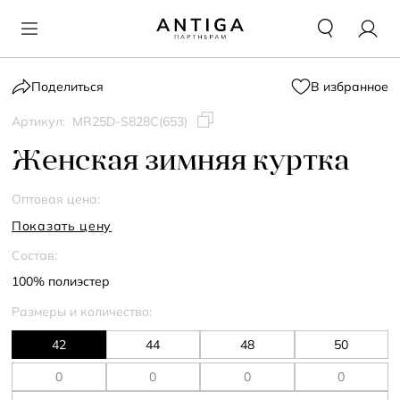
Поделиться
В избранное
Артикул:
MR25D-S828C(653)
Женская зимняя куртка
Оптовая цена:
Показать цену
Состав:
100% полиэстер
Размеры и количество:
42
44
48
50