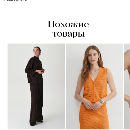
не сковывают движения. V-образный воротник открывает
линию ключиц, а по низу изделия сбоку проходят
аккуратные разрезы.
Похожие
- рукава 3/4
- V-образный вырез
товары
- разрезы по бокам
- длина по бедра
- свободный крой
- асимметричный низ
- горизонтальная полоска