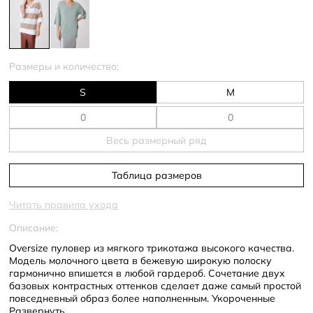
Размеры и количество:
S
M
Весь размерный ряд
Таблица размеров
Читать правила ухода
Описание:
Oversize пуловер из мягкого трикотажа высокого качества.
Модель молочного цвета в бежевую широкую полоску
гармонично впишется в любой гардероб. Сочетание двух
базовых контрастных оттенков сделает даже самый простой
повседневный образ более наполненным. Укороченные
рукава в длине чуть ниже локтя свободно ложатся к телу и
Развернуть