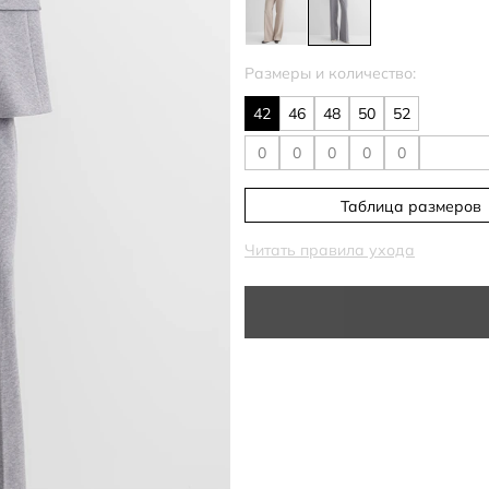
Размеры и количество:
42
46
48
50
52
Таблица размеров
Читать правила ухода