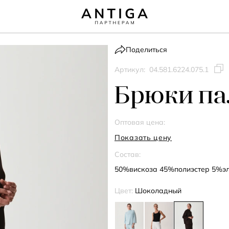
Поделиться
Артикул:
04.581.6224.075.1
Брюки па
Оптовая цена:
Показать цену
Состав:
50%вискоза 45%полиэстер 5%э
Цвет:
Шоколадный