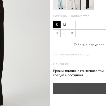
Размеры и количество:
S
M
l
Таблица размеров
Читать правила ухода
Описание:
Брюки-палаццо из мягкого трик
средней посадкой.