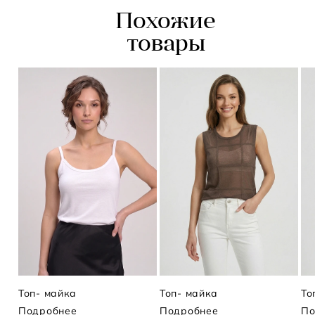
Похожие
товары
Топ- майка
Топ- майка
То
Подробнее
Подробнее
По