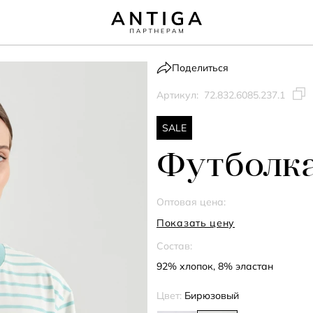
Поделиться
Артикул:
72.832.6085.237.1
SALE
Футболка
Оптовая цена:
Показать цену
Состав:
92% хлопок, 8% эластан
Цвет:
Бирюзовый