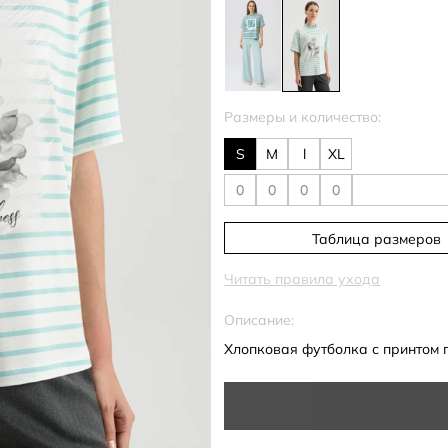
Размеры и количество:
S
M
l
XL
Таблица размеров
Читать правила ухода
Описание:
Хлопковая футболка с принтом п