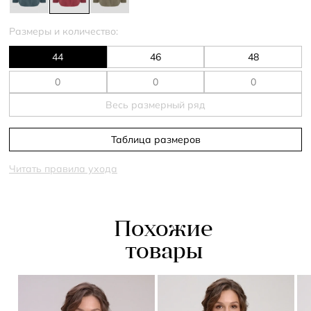
Размеры и количество:
44
46
48
Весь размерный ряд
Таблица размеров
Читать правила ухода
Похожие
товары