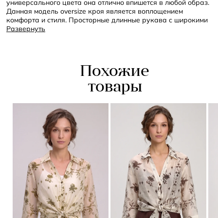
универсального цвета она отлично впишется в любой образ.
Данная модель oversize кроя является воплощением
комфорта и стиля. Просторные длинные рукава с широкими
манжетами застегиваются на маленькие круглые пуговицы.
Развернуть
Рубашка застегивается на ряд из таких же пуговиц по всей
длине. Низ изделия оформлен фигурной линией с акцентом
на небольших разрезах по бокам.
Похожие
- свободный крой
- длинные рукава
товары
- отложной воротник
- фигурная линия низа