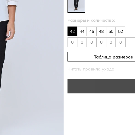
Размеры и количество:
42
44
46
48
50
52
Таблица размеров
Читать правила ухода