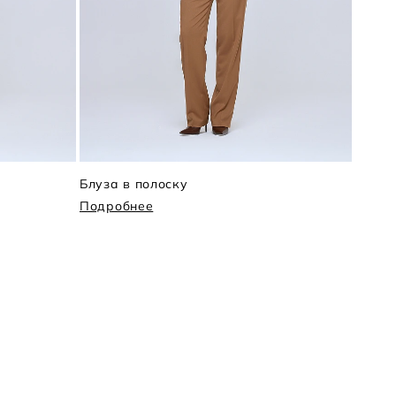
Блуза в полоску
Блуза
Подробнее
Подр