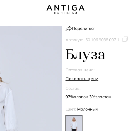
Поделиться
Артикул:
50.106.9038.007.1
Блуза
Оптовая цена:
Показать цену
Состав:
97%хлопок 3%эластан
Цвет:
Молочный