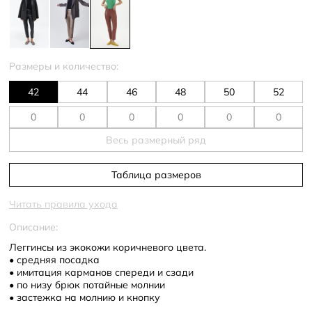
Размеры и количество:
42
44
46
48
50
52
Весь размерный ряд
Таблица размеров
Читать правила ухода
Описание:
Леггинсы из экокожи коричневого цвета.
• средняя посадка
• имитация карманов спереди и сзади
• по низу брюк потайные молнии
• застежка на молнию и кнопку