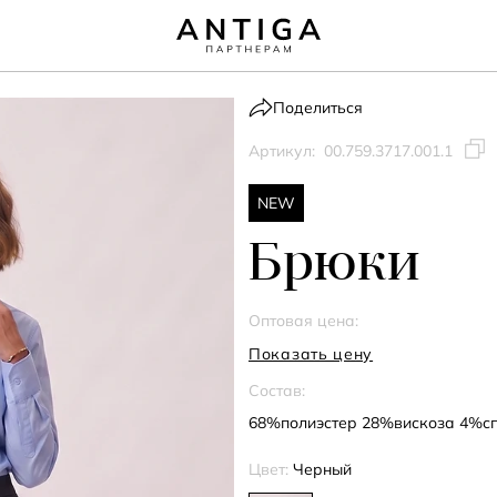
Поделиться
Артикул:
00.759.3717.001.1
NEW
Брюки
Оптовая цена:
Показать цену
Состав:
68%полиэстер 28%вискоза 4%с
Цвет:
Черный