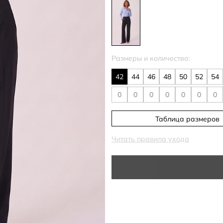
Размеры и количество:
42
44
46
48
50
52
54
Таблица размеров
Читать правила ухода