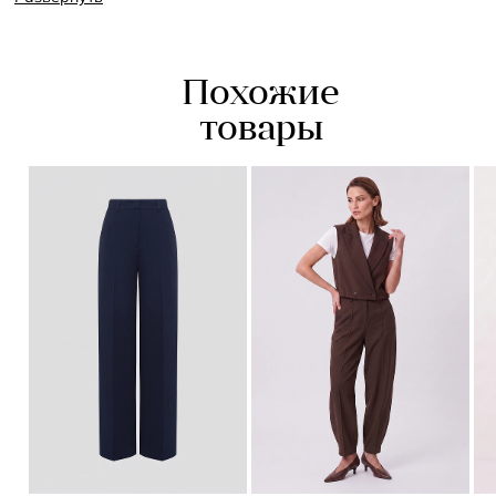
стянутости.¶¶Ткань на основе вискозы и льна сочетает в
себе мягкость и природную структуру, приятна на ощупь и
отлично дышит, что делает модель идеальной для тёплого
сезона. Брюки хорошо сочетаются с рубашками, топами и
Похожие
футболками, легко адаптируясь под образы в стиле casual,
resort или smart relaxed.
товары