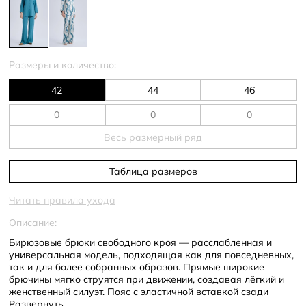
Размеры и количество:
42
44
46
Весь размерный ряд
Таблица размеров
Читать правила ухода
Описание:
Бирюзовые брюки свободного кроя — расслабленная и
универсальная модель, подходящая как для повседневных,
так и для более собранных образов. Прямые широкие
брючины мягко струятся при движении, создавая лёгкий и
женственный силуэт. Пояс с эластичной вставкой сзади
обеспечивает комфортную посадку без ощущения
Развернуть