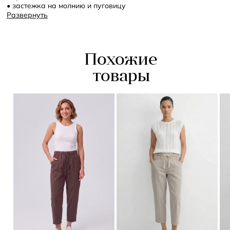
• застежка на молнию и пуговицу
• спереди рабочие карманы
Развернуть
Похожие
товары