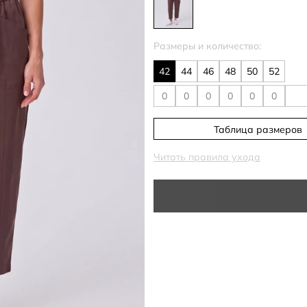
Размеры и количество:
42
44
46
48
50
52
Таблица размеров
Читать правила ухода